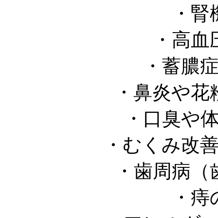
・腎
・高血
・蓄膿
・鼻炎や花
・口臭や
・むくみ改
・歯周病（
・痔