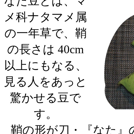
なた豆とは、マ
メ科ナタマメ属
の一年草で、鞘
の長さは 40cm
以上にもなる、
見る人をあっと
驚かせる豆で
す。
鞘の形が刀・『なた』